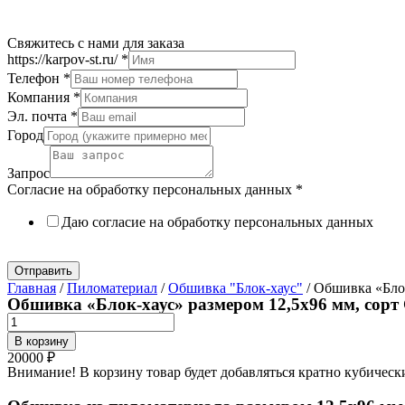
Свяжитесь с нами для заказа
https://karpov-st.ru/
*
Телефон
*
Компания
*
Эл. почта
*
Город
Запрос
Согласие на обработку персональных данных
*
Даю согласие на обработку персональных данных
Политика в отношении обработки персональных данных
Отправить
Главная
/
Пиломатериал
/
Обшивка "Блок-хаус"
/ Обшивка «Блок
Обшивка «Блок-хаус» размером 12,5х96 мм, сорт 
Количество
товара
В корзину
Обшивка
20000
₽
«Блок-
Внимание! В корзину товар будет добавляться кратно кубическ
хаус»
размером