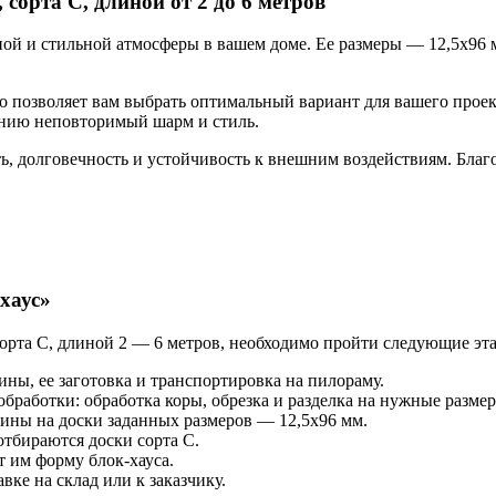
сорта С, длиной от 2 до 6 метров
ой и стильной атмосферы в вашем доме. Ее размеры — 12,5х96 м
то позволяет вам выбрать оптимальный вариант для вашего проек
щению неповторимый шарм и стиль.
 долговечность и устойчивость к внешним воздействиям. Благод
хаус»
сорта С, длиной 2 — 6 метров, необходимо пройти следующие эт
ины, ее заготовка и транспортировка на пилораму.
бработки: обработка коры, обрезка и разделка на нужные разме
ины на доски заданных размеров — 12,5х96 мм.
отбираются доски сорта С.
т им форму блок-хауса.
вке на склад или к заказчику.