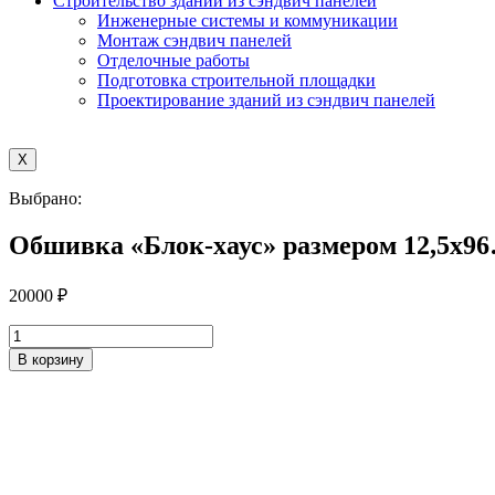
Строительство зданий из сэндвич панелей
Инженерные системы и коммуникации
Монтаж сэндвич панелей
Отделочные работы
Подготовка строительной площадки
Проектирование зданий из сэндвич панелей
X
Выбрано:
Обшивка «Блок-хаус» размером 12,5х9
20000
₽
Количество
товара
В корзину
Обшивка
«Блок-
хаус»
размером
12,5х96
мм,
сорт