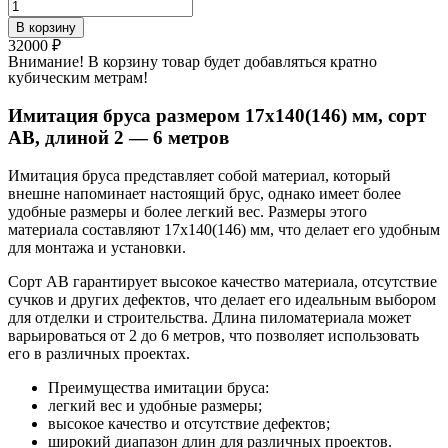
Количество
товара
В корзину
Имитация
32000
₽
бруса
Внимание! В корзину товар будет добавляться кратно
размером
кубическим метрам!
17х140(146)
мм,
Имитация бруса размером 17х140(146) мм, сорт
сорт
AB, длиной 2 — 6 метров
AB,
длиной
Имитация бруса представляет собой материал, который
2
внешне напоминает настоящий брус, однако имеет более
-
удобные размеры и более легкий вес. Размеры этого
6
материала составляют 17х140(146) мм, что делает его удобным
метров.
для монтажа и установки.
Сорт AB гарантирует высокое качество материала, отсутствие
сучков и других дефектов, что делает его идеальным выбором
для отделки и строительства. Длина пиломатериала может
варьироваться от 2 до 6 метров, что позволяет использовать
его в различных проектах.
Преимущества имитации бруса:
легкий вес и удобные размеры;
высокое качество и отсутствие дефектов;
широкий диапазон длин для различных проектов.