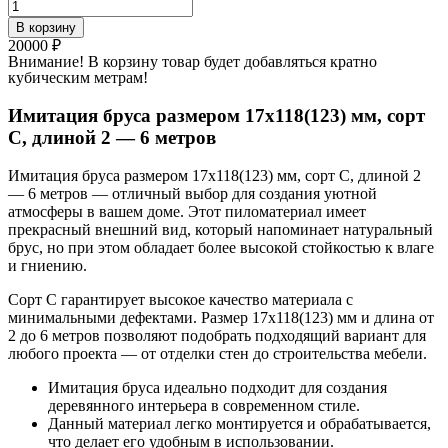
Количество
товара
В корзину
Имитация
20000
₽
бруса
Внимание! В корзину товар будет добавляться кратно
размером
кубическим метрам!
17х118(123)
мм,
Имитация бруса размером 17х118(123) мм, сорт
сорт
C, длиной 2 — 6 метров
C,
длиной
Имитация бруса размером 17х118(123) мм, сорт C, длиной 2
2
— 6 метров — отличный выбор для создания уютной
-
атмосферы в вашем доме. Этот пиломатериал имеет
6
прекрасный внешний вид, который напоминает натуральный
метров
брус, но при этом обладает более высокой стойкостью к влаге
и гниению.
Сорт C гарантирует высокое качество материала с
минимальными дефектами. Размер 17х118(123) мм и длина от
2 до 6 метров позволяют подобрать подходящий вариант для
любого проекта — от отделки стен до строительства мебели.
Имитация бруса идеально подходит для создания
деревянного интерьера в современном стиле.
Данный материал легко монтируется и обрабатывается,
что делает его удобным в использовании.