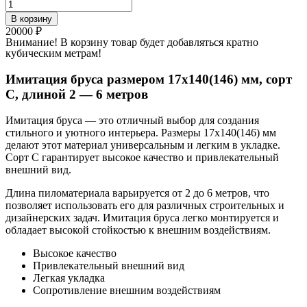
Количество
товара
В корзину
Имитация
20000
₽
бруса
Внимание! В корзину товар будет добавляться кратно
размером
кубическим метрам!
17х140(146)
мм,
Имитация бруса размером 17х140(146) мм, сорт
сорт
C, длиной 2 — 6 метров
C,
длиной
Имитация бруса — это отличный выбор для создания
2
стильного и уютного интерьера. Размеры 17х140(146) мм
-
делают этот материал универсальным и легким в укладке.
6
Сорт C гарантирует высокое качество и привлекательный
метров
внешний вид.
Длина пиломатериала варьируется от 2 до 6 метров, что
позволяет использовать его для различных строительных и
дизайнерских задач. Имитация бруса легко монтируется и
обладает высокой стойкостью к внешним воздействиям.
Высокое качество
Привлекательный внешний вид
Легкая укладка
Сопротивление внешним воздействиям